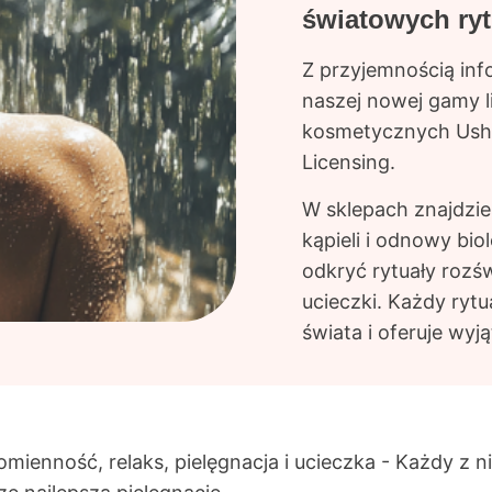
światowych ryt
Z przyjemnością inf
naszej nowej gamy 
kosmetycznych Ushu
Licensing.
W sklepach znajdzie
kąpieli i odnowy bio
odkryć rytuały rozświ
ucieczki. Każdy rytu
świata i oferuje wy
omienność, relaks, pielęgnacja i ucieczka
- Każdy z ni