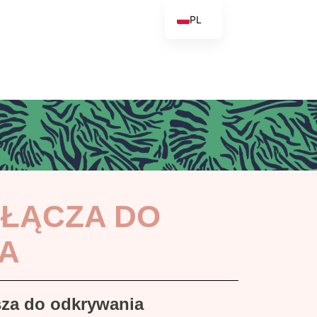
PL
FR
EN
IT
NL
ES
PT
ŁĄCZA DO
A
sza do odkrywania