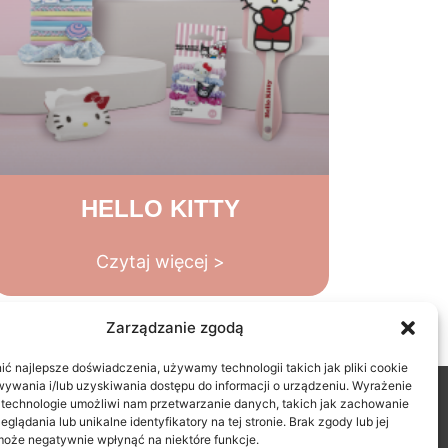
HELLO KITTY
Czytaj więcej >
Zarządzanie zgodą
ć najlepsze doświadczenia, używamy technologii takich jak pliki cookie
ywania i/lub uzyskiwania dostępu do informacji o urządzeniu. Wyrażenie
avenue des Violettes,
 technologie umożliwi nam przetwarzanie danych, takich jak zachowanie
4380, Bonneuil sur Marne
glądania lub unikalne identyfikatory na tej stronie. Brak zgody lub jej
1 43 77 73 09
oże negatywnie wpłynąć na niektóre funkcje.