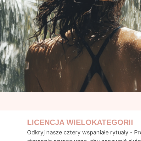
LICENCJA WIELOKATEGORII
Odkryj nasze cztery wspaniałe rytuały -
Pr