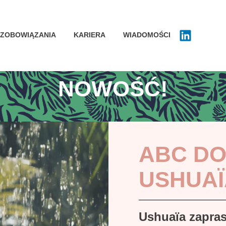
ZOBOWIĄZANIA
KARIERA
WIADOMOŚCI
NOWOŚĆ!
ABC DO
USHUAÏ
Ushuaïa zapra