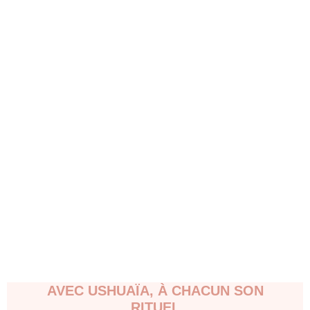
ÉCLAT
DÉTENTE
SOIN
ÉVASION
AVEC USHUAÏA, À CHACUN SON
RITUEL