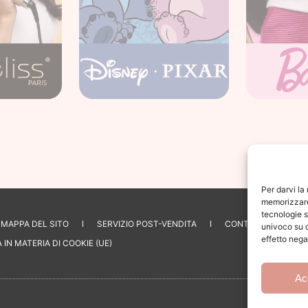
Per darvi la
memorizzare 
3 
tecnologie s
MAPPA DEL SITO
SERVIZIO POST-VENDITA
CONTATTO
9
univoco su q
0
effetto nega
 IN MATERIA DI COOKIE (UE)
Da
Ac