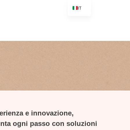
IT
FR
EN
NL
ES
PT
PL
rienza e innovazione,
onta ogni passo con soluzioni