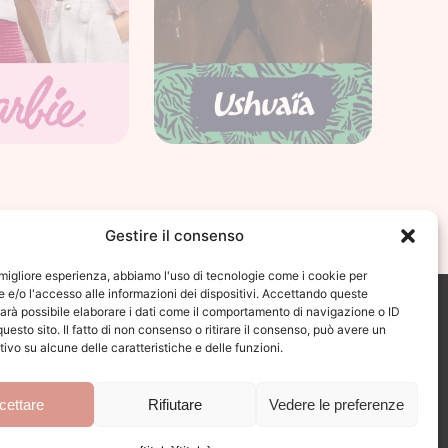
Gestire il consenso
 migliore esperienza, abbiamo l'uso di tecnologie come i cookie per
e/o l'accesso alle informazioni dei dispositivi. Accettando queste
avenue des Violettes,
arà possibile elaborare i dati come il comportamento di navigazione o ID
4380, Bonneuil-sur-Marne
uesto sito. Il fatto di non consenso o ritirare il consenso, può avere un
1 43 77 73 09
tivo su alcune delle caratteristiche e delle funzioni.
l lunedì al venerdì : 09: 00 – 18: 00
cettare
Rifiutare
Vedere le preferenze