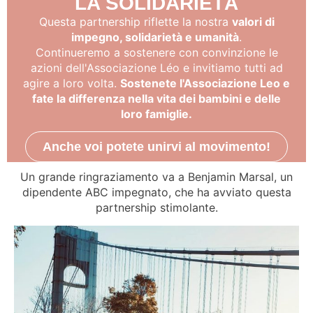
LA SOLIDARIETÀ
Questa partnership riflette la nostra
valori di
impegno, solidarietà e umanità
.
Continueremo a sostenere con convinzione le
azioni dell'Associazione Léo e invitiamo tutti ad
agire a loro volta.
Sostenete l'Associazione Leo e
fate la differenza nella vita dei bambini e delle
loro famiglie.
Anche voi potete unirvi al movimento!
Un grande ringraziamento va a Benjamin Marsal, un
dipendente ABC impegnato, che ha avviato questa
partnership stimolante.