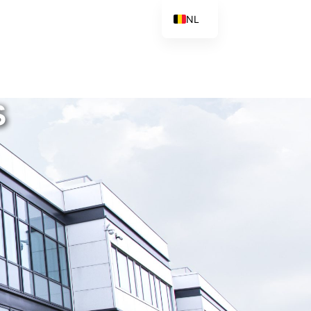
NL
FR
EN
IT
S
ES
PT
PL