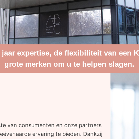
jaar expertise, de flexibiliteit van ee
grote merken om u te helpen slagen.
enste van consumenten en onze partners
eëvenaarde ervaring te bieden. Dankzij