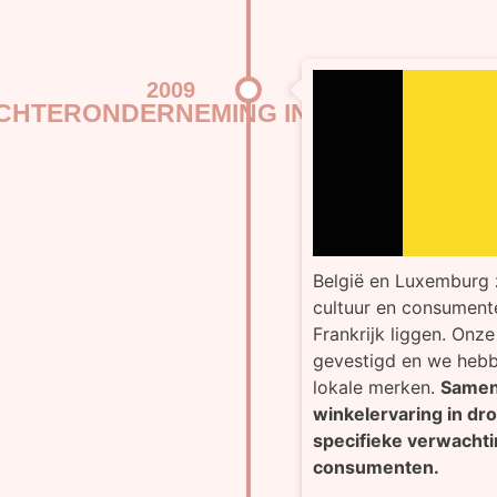
2009
OCHTERONDERNEMING IN BELGIË
België en Luxemburg z
cultuur en consumente
Frankrijk liggen. Onz
gevestigd en we heb
lokale merken.
Samen
winkelervaring in dro
specifieke verwacht
consumenten.