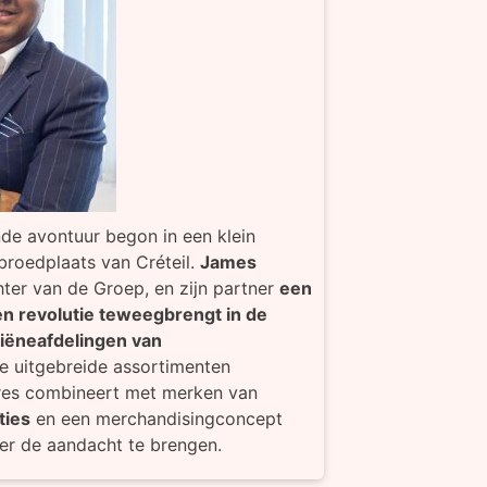
e avontuur begon in een klein
sbroedplaats van Créteil.
James
hter van de Groep, en zijn partner
een
n revolutie teweegbrengt in de
iëneafdelingen van
e uitgebreide assortimenten
res combineert met merken van
ties
en een merchandisingconcept
r de aandacht te brengen.