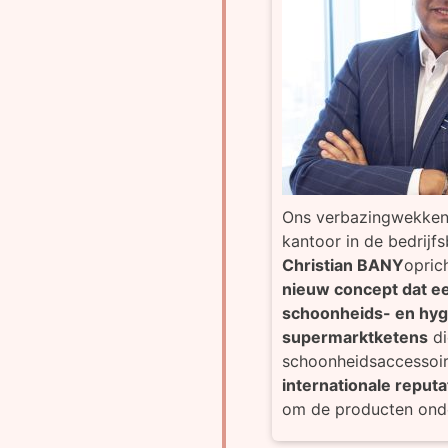
Ons verbazingwekkend
kantoor in de bedrijf
Christian BANY
opric
nieuw concept dat ee
schoonheids- en hyg
supermarktketens
di
schoonheidsaccessoi
internationale reputa
om de producten onde