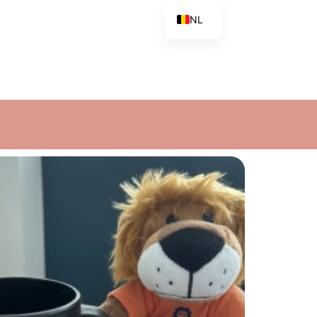
NL
FR
EN
IT
ES
PT
PL