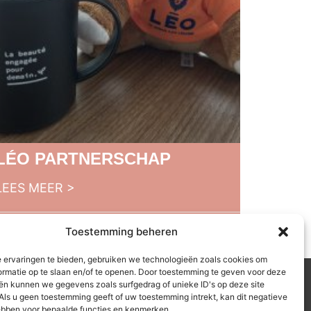
LÉO PARTNERSCHAP
LEES MEER >
4 augustus 2025
Toestemming beheren
 ervaringen te bieden, gebruiken we technologieën zoals cookies om
ormatie op te slaan en/of te openen. Door toestemming te geven voor deze
Avenue des Violettes,
ën kunnen we gegevens zoals surfgedrag of unieke ID's op deze site
4380, Bonneuil sur Marne
Als u geen toestemming geeft of uw toestemming intrekt, kan dit negatieve
1 43 77 73 09
bben voor bepaalde functies en kenmerken.