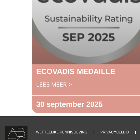
ECOVADIS MEDAILLE
LEES MEER >
30 september 2025
WETTELIJKE KENNISGEVING
PRIVACYBELEID