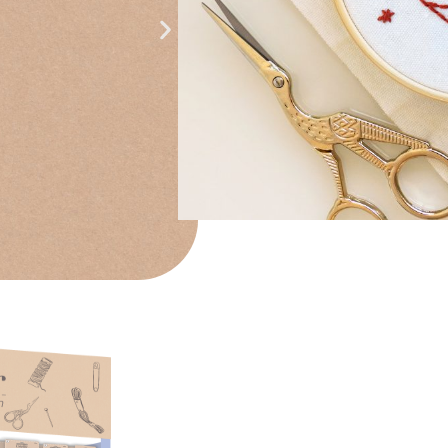
CREATIVIDA
s de mercería y
Nuestros product
ento Emmaüs,
la creatividad, p
ste en un enfoque
únicas.
ida a la ropa