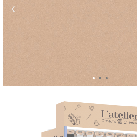
UPCYCLING
A través de nuestra gama de artículo
nuestro compromiso con el movimi
promovemos el upcycling, que consi
creativo por el que se da una nueva v