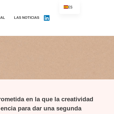
ES
FR
NAL
LAS NOTICIAS
EN
IT
NL
PT
PL
metida en la que la creatividad
riencia para dar una segunda